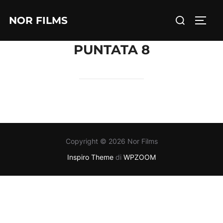
Salta
Cerca
NOR FILMS
al
APRI/
per:
contenuto
PUNTATA 8
Copyright © 2026 Nor Films
Inspiro Theme
di
WPZOOM