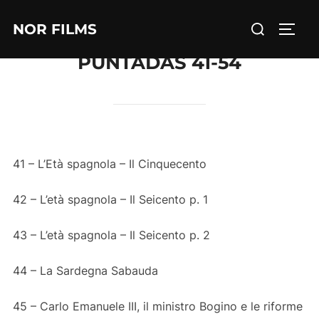
Salta
Cerca
NOR FILMS
al
APRI/
per:
contenuto
PUNTADAS 41-54
41 – L’Età spagnola – Il Cinquecento
42 – L’età spagnola – Il Seicento p. 1
43 – L’età spagnola – Il Seicento p. 2
44 – La Sardegna Sabauda
45 – Carlo Emanuele III, il ministro Bogino e le riforme