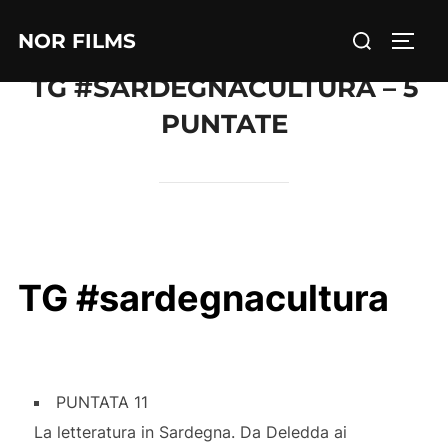
Salta
Cerca
NOR FILMS
al
APRI/
per:
contenuto
TG #SARDEGNACULTURA – 5
PUNTATE
TG #sardegnacultura
PUNTATA 11
La letteratura in Sardegna. Da Deledda ai