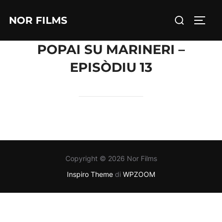
Salta
Cerca
NOR FILMS
al
APRI/
per:
contenuto
POPAI SU MARINERI –
EPISÒDIU 13
Copyright © 2026 Nor Films
Inspiro Theme
di
WPZOOM