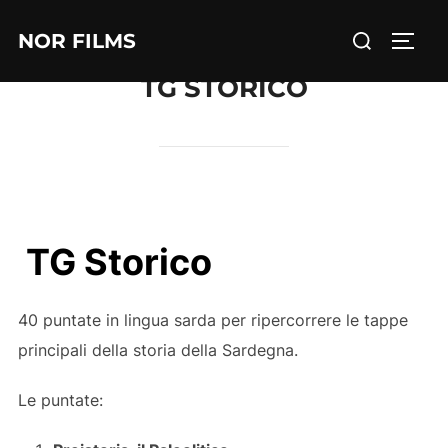
Salta
Cerca
NOR FILMS
al
APRI/
per:
contenuto
TG STORICO
TG Storico
40 puntate in lingua sarda per ripercorrere le tappe
principali della storia della Sardegna.
Le puntate: