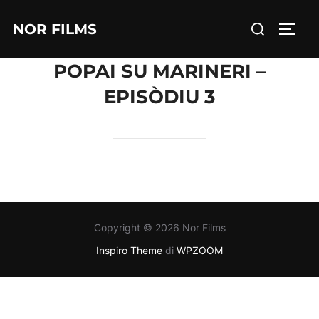
Salta
Cerca
NOR FILMS
al
APRI/
per:
contenuto
POPAI SU MARINERI –
EPISÒDIU 3
Copyright © 2026 Nor Films
Inspiro Theme
di
WPZOOM