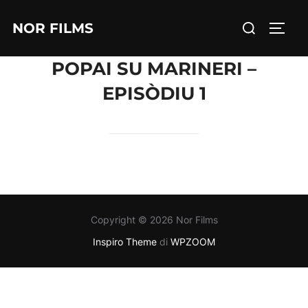
Salta
Cerca
NOR FILMS
al
APRI/
per:
contenuto
POPAI SU MARINERI –
EPISÒDIU 1
Copyright © 2026 Nor Films
Inspiro Theme
di
WPZOOM